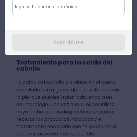
hormonales, se pueden producir algunas
manchas o alteraciones en la piel que no
desaparecen. En estos casos, debes acudir
a un especialista para que evalúe tu
problema y pueda hacer un diagnóstico
acertado. Además, podrás descartar la
Suscribirme
presencia de algo más grave.
Tratamiento para la caída del
cabello
La caída del cabello y el daño en el cuero
cabelludo son algunos de los problemas de
la piel que puedes tratar asistiendo a un
dermatólogo. Una vez que el especialista
haya elaborado su diagnóstico, te podrá
recetar los productos indicados y el
tratamiento necesario que te ayudarán a
tener un aspecto más saludable.