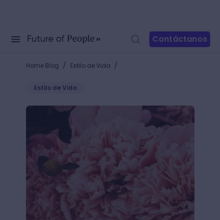
Contáctanos
/
/
Home Blog
Estilo de Vida
Estilo de Vida
10 plantas que florecen todo el año y que darán vid