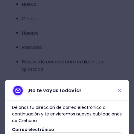
Huevo
Carne
Huesos
Pescado
Restos de césped con fertilizantes
químicos
Excremento de animales
¡No te vayas todavía!
Plástico y aluminio
Déjanos tu dirección de correo electrónico a
¡Ahora sí! Con todos estos saberes previos,
continuación y te enviaremos nuevas publicaciones
ya estás preparado para saber cómo
de Crehana
elaborar una composta en casa y
Correo electrónico
convertir en un bosque tu hogar.