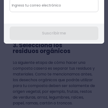
Suscribirme
3. Selecciona los
residuos orgánicos
La siguiente etapa de cómo hacer una
composta casera es separar tus residuos y
materiales. Como te mencionamos antes,
los desechos orgánicos que podrás utilizar
para tu composta deben ser solamente de
origen vegetal, por ejemplo, frutas, restos
de verduras, arroz, legumbres, raíces,
papel, ramas, cartón o troncos.