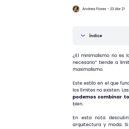
Andrea Flores
-
23 Abr 21
Índice
¿El minimalismo no es lo
necesario” tiende a limi
maximalismo.
Este estilo en el que fu
los límites no existen. L
podemos combinar to
bien.
En esta nota descubri
arquitectura y moda. S