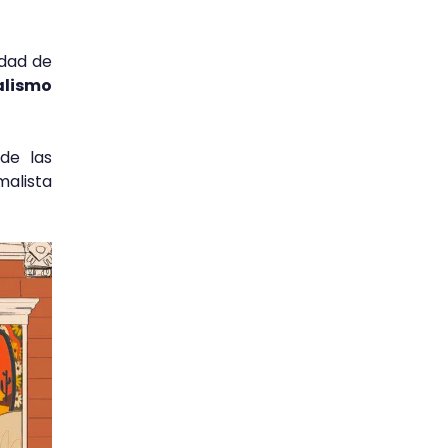
edad de
alismo
de las
malista