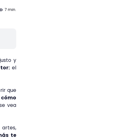
7 min.
justo y
tor:
el
rir que
r
cómo
se vea
artes,
ás te