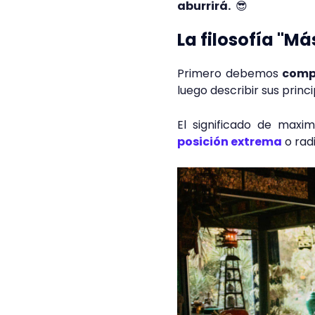
aburrirá.
😎
La filosofía "M
Primero debemos
compr
luego describir sus princ
El significado de maxi
posición extrema
o rad