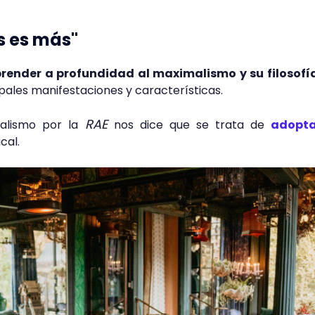
ás es más"
ender a profundidad al maximalismo y su filosofí
ipales manifestaciones y características.
RAE
malismo por la
nos dice que se trata de
adopta
ical.