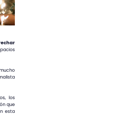
vechar
pacios
a mucho
malista
s, los
ión que
n esta