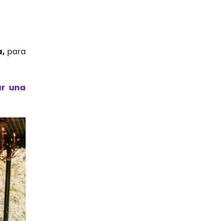
a,
para
r una