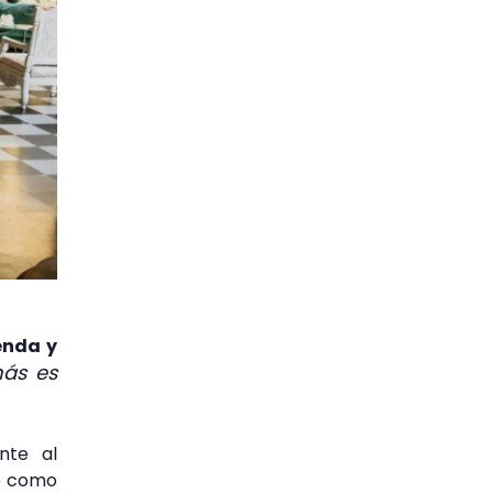
renda y
ás es
nte al
ne como