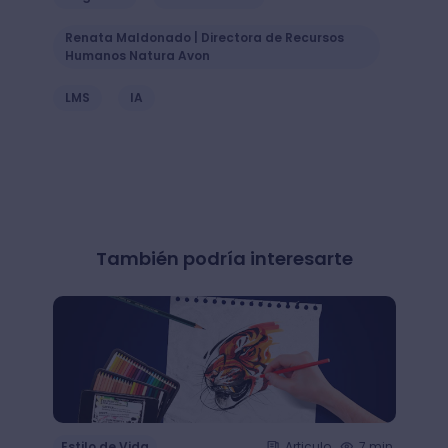
Renata Maldonado | Directora de Recursos
Humanos Natura Avon
LMS
IA
También podría interesarte
Estilo de Vida
Articulo
7 min.
Estil