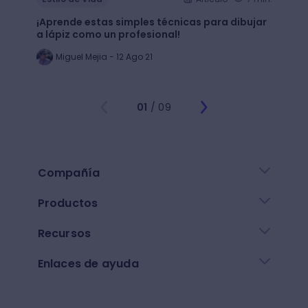
¡Aprende estas simples técnicas para dibujar
¿Qué 
a lápiz como un profesional!
crear
Miguel Mejia - 12 Ago 21
Jo
01
/ 09
Compañía
Productos
Recursos
Enlaces de ayuda