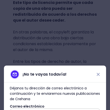
Este tipo de licencia permite que cada
copia de una obra pueda ser
redistribuida de acuerdo a los derechos
que el autor desee ceder.
En otras palabras, el copyleft garantiza la
distribución de una obra bajo ciertas
condiciones establecidas previamente por
el autor de la misma.
Entre los tipos de derecho de autor, la
licencia copyleft se representa con una
letra C invertida dentro de un círculo. Este
¡No te vayas todavía!
símbolo
es el opuesto al de copyright.
Déjanos tu dirección de correo electrónico a
continuación y te enviaremos nuevas publicaciones
de Crehana
Correo electrónico