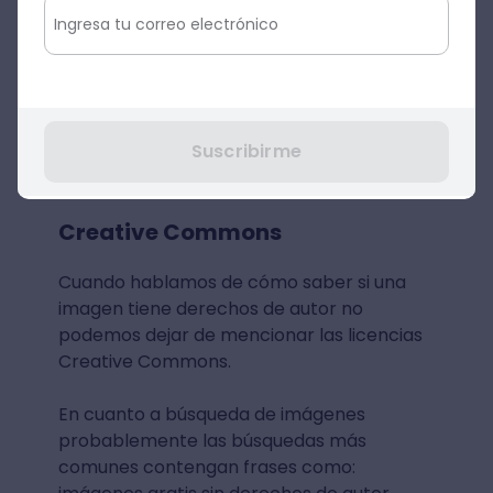
Suscribirme
Fuente: Pixabay
Creative Commons
Cuando hablamos de cómo saber si una
imagen tiene derechos de autor no
podemos dejar de mencionar las licencias
Creative Commons.
En cuanto a búsqueda de imágenes
probablemente las búsquedas más
comunes contengan frases como: