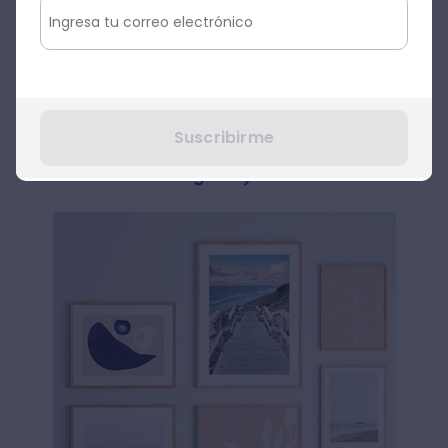
cuadro dorado o plateado.
Enmarcar fotos con madera o tonos
naturales será como amortiguar la
intensidad del contenido de tu imagen para
proyectar un estilo más relajado, lo que te
Suscribirme
permitirá combinarlas con otras. ¿Has
escuchado de las
gallery walls
?