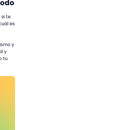
íodo
si te
cuál es
mismo y
l y
o tu