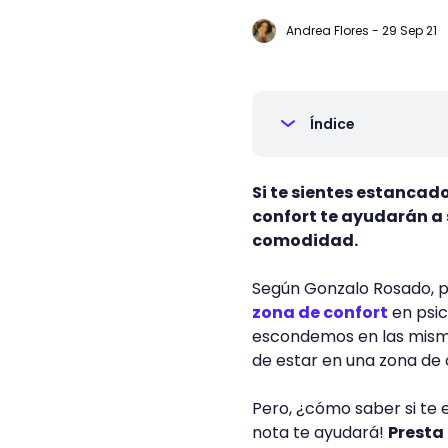
Andrea Flores
-
29 Sep 21
Índice
Si te sientes estancad
confort te ayudarán a s
comodidad.
Según Gonzalo Rosado, p
zona de confort
en psic
escondemos en las misma
de estar en una zona de 
Pero, ¿cómo saber si te 
nota te ayudará!
Presta