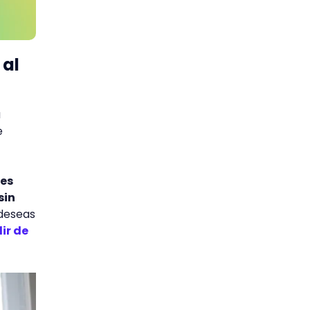
 al
a
e
ues
sin
 deseas
ir de