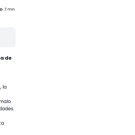
7 min.
na de
r
, la
 malo
idades.
ta