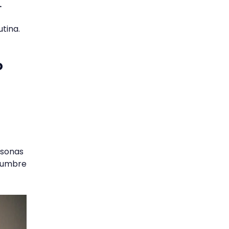
.
utina.
o
rsonas
idumbre