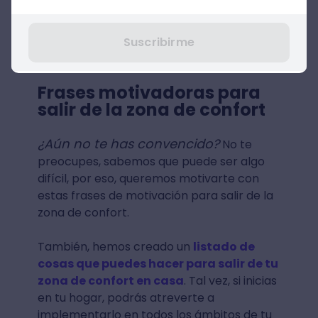
queremos recomendarte nuestro
cursos
en Autogestión de Líderes
que
seguramente serán de gran utilidad para
Suscribirme
ti.
Frases motivadoras para
salir de la zona de confort
¿Aún no te has convencido?
No te
preocupes, sabemos que puede ser algo
difícil, por eso, queremos motivarte con
estas frases de motivación para salir de la
zona de confort.
También, hemos creado un
listado de
cosas que puedes hacer para salir de tu
zona de confort en casa
. Tal vez, si inicias
en tu hogar, podrás atreverte a
implementarlo en todos los ámbitos de tu