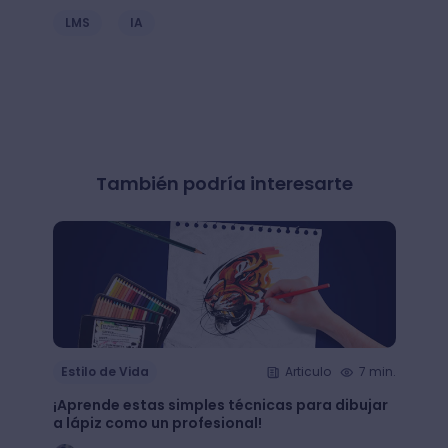
LMS
IA
También podría interesarte
Estilo de Vida
Articulo
7 min.
Estil
¡Aprende estas simples técnicas para dibujar
¿Qué 
a lápiz como un profesional!
crear