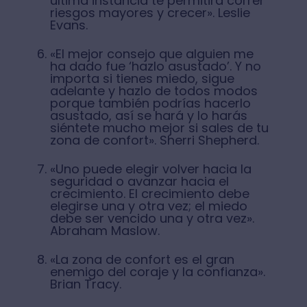
última instancia te permitirá correr
riesgos mayores y crecer». Leslie
Evans.
«El mejor consejo que alguien me
ha dado fue ‘hazlo asustado’. Y no
importa si tienes miedo, sigue
adelante y hazlo de todos modos
porque también podrías hacerlo
asustado, así se hará y lo harás
siéntete mucho mejor si sales de tu
zona de confort». Sherri Shepherd.
«Uno puede elegir volver hacia la
seguridad o avanzar hacia el
crecimiento. El crecimiento debe
elegirse una y otra vez; el miedo
debe ser vencido una y otra vez».
Abraham Maslow.
«La zona de confort es el gran
enemigo del coraje y la confianza».
Brian Tracy.