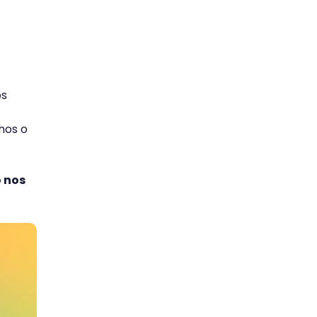
os
hos o
o nos