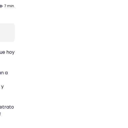
7 min.
que hoy
an a
 y
retrato
!