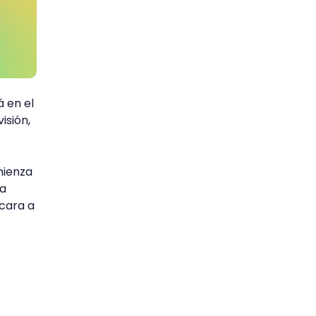
á en el
isión,
ienza
la
 cara a