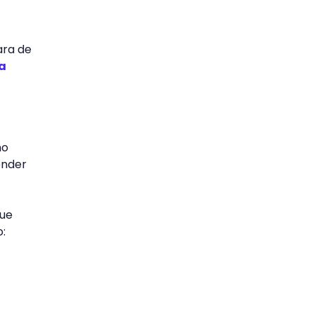
ara de
a
mo
ender
que
o: