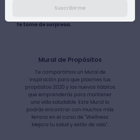
Esto te permitirá
tener un plan de
Suscribirme
respuesta en caso de que lo que pudiese
salir mal ocurra, o para que al menos no
te tome de sorpresa.
Mural de Propósitos
Te compartimos un Mural de
Inspiración para que plasmes tus
propósitos 2020 y los nuevos hábitos
que emprenderás para mantener
una vida saludable. Este Mural lo
podrás encontrar con muchos más
lienzos en el curso de "Wellness:
Mejora tu salud y estilo de vida".