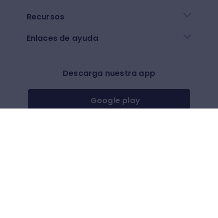
Recursos
Enlaces de ayuda
Descarga nuestra app
Google play
App Store
Otros
$
(
USD
)