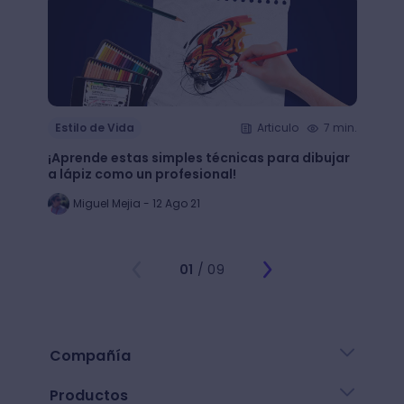
Estilo de Vida
Articulo
7 min.
Estil
¡Aprende estas simples técnicas para dibujar
¿Qué 
a lápiz como un profesional!
crear
Miguel Mejia - 12 Ago 21
Jo
01
/ 09
Compañía
Productos