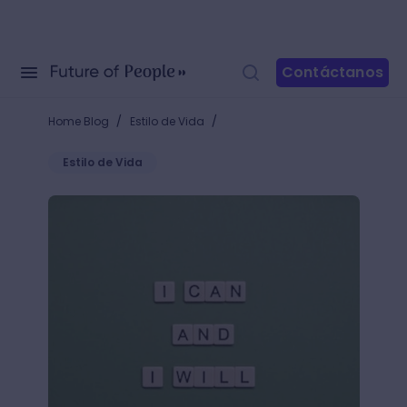
Contáctanos
/
/
Home Blog
Estilo de Vida
Estilo de Vida
¿Cómo cumplir tus sueños? 10 claves que te harán t