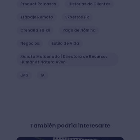
Product Releases
Historias de Clientes
Trabajo Remoto
Expertos HR
Crehana Talks
Pago de Nómina
Negocios
Estilo de Vida
Renata Maldonado | Directora de Recursos
Humanos Natura Avon
LMS
IA
También podría interesarte