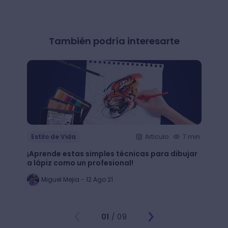
También podría interesarte
Estilo de Vida
Articulo
7 min.
Estil
¡Aprende estas simples técnicas para dibujar
¿Qué 
a lápiz como un profesional!
crear
Miguel Mejia - 12 Ago 21
Jo
01
/ 09