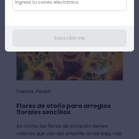
Suscribirme
Fuente: Pexels.
Flores de otoño para arreglos
florales sencillos
En otoño las flores de estación tienen
colores que van del amarillo al naranja, rojo