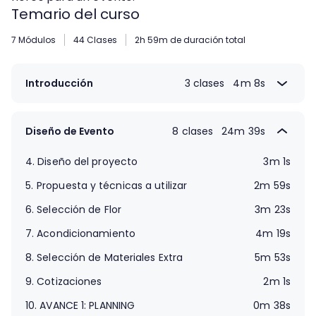
Temario del curso
7 Módulos
44 Clases
2h 59m de duración total
Introducción
3 clases
4m 8s
1.
Antes de empezar
1m 30s
2.
Problemática + proyecto final
1m 7s
Diseño de Evento
8 clases
24m 39s
3.
BREAK 1: ¿Cómo empezaste a trabajar con
1m 31s
4.
Diseño del proyecto
3m 1s
flores?
5.
Propuesta y técnicas a utilizar
2m 59s
6.
Selección de Flor
3m 23s
7.
Acondicionamiento
4m 19s
8.
Selección de Materiales Extra
5m 53s
9.
Cotizaciones
2m 1s
10.
AVANCE 1: PLANNING
0m 38s