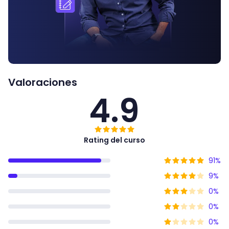
Valoraciones
4.9
Rating del curso
91
%
9
%
0
%
0
%
0
%