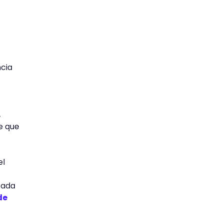
ncia
,
e que
el
cada
de