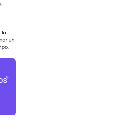
.
 la
rmar un
mpo.