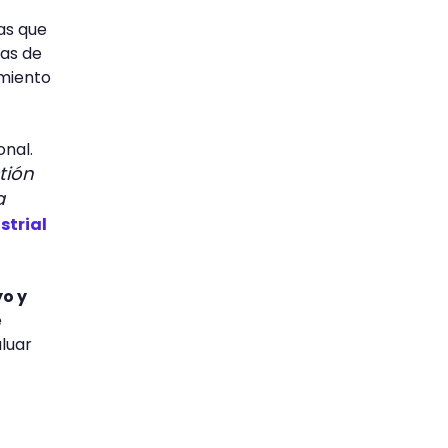
as que
ias de
amiento
onal.
tión
a
strial
yo y
e
aluar