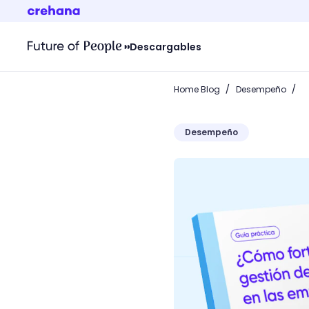
Descargables
/
/
Home Blog
Desempeño
Desempeño
¿Cómo impulsar la gestió