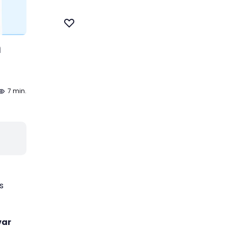
n
7 min.
s
var