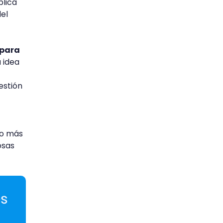
plica
el
 para
 idea
estión
ho más
osas