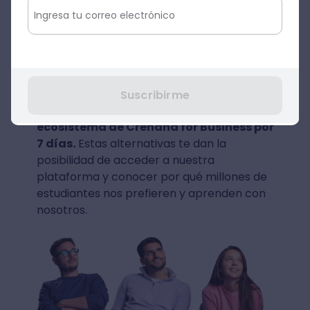
cursos gratis de Crehana.
Mes a mes, ponemos a disposición de las
personas que quieren conocernos
una
lista de cursos online gratis por 24
horas
. Asimismo, te damos la opción de
Suscribirme
probar gratis las soluciones del
ecosistema de Crehana for Business por
7 días.
Estas alternativas te dan la
posibilidad de acceder a nuestra
plataforma y conocer por qué millones de
estudiantes nos prefieren y aprenden con
nosotros.