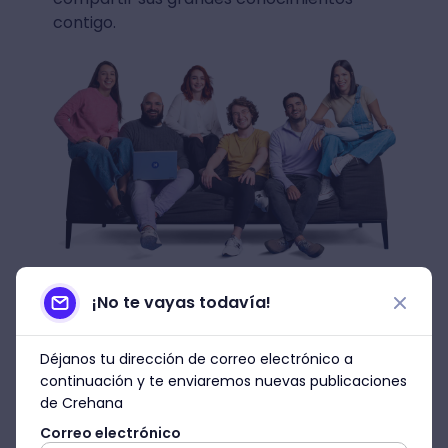
contigo.
7. Prueba gratis
¡No te vayas todavía!
Si te sigues preguntando cómo son los
Déjanos tu dirección de correo electrónico a
cursos de Crehana y por qué son tu mejor
continuación y te enviaremos nuevas publicaciones
alternativa, te brindamos la oportunidad de
de Crehana
saber más sobre lo que tenemos para
Correo electrónico
ofrecerte a través de un beneficio único: