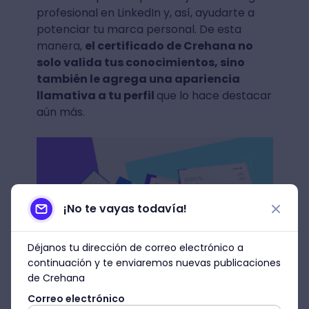
profesional en LinkedIn y, así, ayudarte a
potenciar tu marca personal. De esta
manera,
el certificado de Crehana no
solo valida tus conocimientos, sino
también le agrega una apariencia
llamativa a tu perfil
que lo hace destacar
aún más.
¡No te vayas todavía!
Déjanos tu dirección de correo electrónico a
continuación y te enviaremos nuevas publicaciones
Fuente: Crehana
de Crehana
¿Para qué sirven los
Correo electrónico