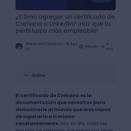
¿Cómo agregar un certificado de
Crehana a LinkedIn? ¡Haz que tu
perfil luzca más empleable!
Alexandra Carranza
-
16 Ago
4
Articulo
22
min.
Índice
El certificado de Crehana es la
documentación que necesitas para
demostrarle al mundo que eres capaz
de superarte a ti mismo
constantemente.
Hoy en día, cada vez
son más las personas que optan por llevar