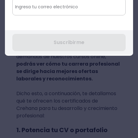
certificados de Crehana?
Los certificados de Crehana te ayudarán a
mejorar tu empleabilidad, de eso no hay
duda. Sin embargo, ¿qué más te ofrece
esta certificación? Si te dedicas lo
Suscribirme
suficiente como para cumplir todas las
demandas de nuestros cursos online,
podrás ver cómo tu carrera profesional
se dirige hacia mejores ofertas
laborales y reconocimientos.
Dicho esto, a continuación, te detallamos
qué te ofrecen los certificados de
Crehana para tu desarrollo y crecimiento
profesional:
1. Potencia tu CV o portafolio