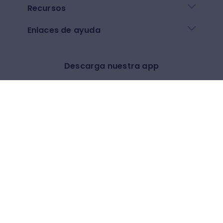
Recursos
Enlaces de ayuda
Descarga nuestra app
Google play
App Store
Otros
$
(
USD
)