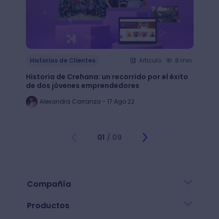
Histo
Historias de Clientes
Articulo
8 min.
¿Cómo
Historia de Crehana: un recorrido por el éxito
Linked
de dos jóvenes emprendedores
emple
Alexandra Carranza - 17 Ago 22
Al
01
/ 09
Compañía
Productos