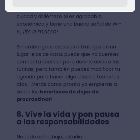
de inspiración y te ayudará a que tu mente
salga de su zona de confort. Recorre la
ciudad y diviértete. Si es agradable,
económico y tiene una buena señal de Wi-
¡Its a match!
Fi,
Sin embargo, si estudias o trabajas en un
lugar lejos de casa, puede que no cuentes
con tanta libertad para decirle adiós a las
rutinas, pero también puedes modificar tu
agenda para hacer algo distinto todos los
días. ¡Verás como pronto ya empiezas a
sentir los
beneficios de dejar de
procrastinar
!
6. Vive la vida y pon pausa
a las responsabilidades
No todo es trabajo, estudio o