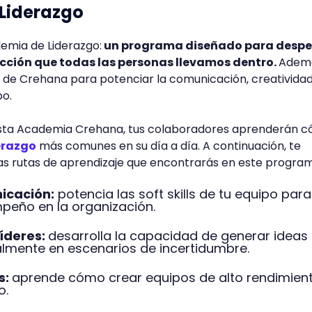
 Liderazgo
mia de Liderazgo:
un programa diseñado para despe
ección que todas las personas llevamos dentro.
Adem
 de Crehana para potenciar la comunicación, creatividad
po.
 esta Academia Crehana, tus colaboradores aprenderán 
derazgo
más comunes en su día a día. A continuación, te
las rutas de aprendizaje que encontrarás en este progra
icación:
potencia las soft skills de tu equipo para
peño en la organización.
líderes:
desarrolla la capacidad de generar ideas
ialmente en escenarios de incertidumbre.
s:
aprende cómo crear equipos de alto rendimien
o.