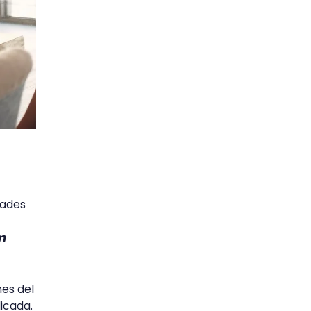
dades
m
nes del
licada.