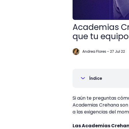
Academias Cre
que tu equipo
Andrea Flores
-
27 Jul 22
Índice
Si aún te preguntas cómo
Academias Crehana son l
a las exigencias del mo
Las Academias Crehana