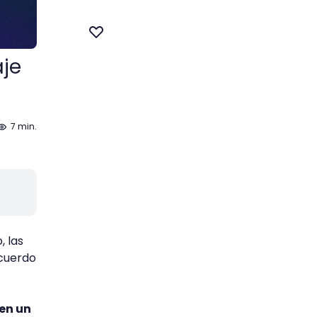
aje
7 min.
, las
acuerdo
en un