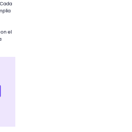
Cada
mplia
on el
a