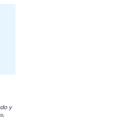
ado y
o,