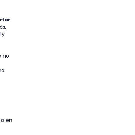
rtar
ás,
 y
cómo
ma:
to en