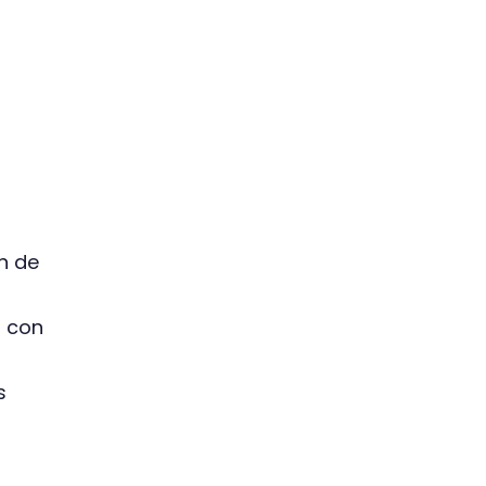
n de
n con
s