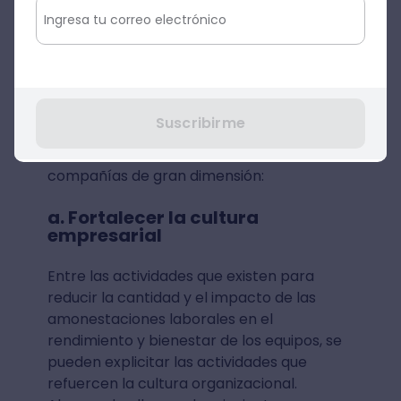
optimizará la recolección de datos de
calidad y la toma de decisiones
asociada.
A continuación, se destacan algunas de las
metodologías estratégicas más
Suscribirme
empleadas para maximizar la regulación
de toda amonestación laboral en las
compañías de gran dimensión:
a. Fortalecer la cultura
empresarial
Entre las actividades que existen para
reducir la cantidad y el impacto de las
amonestaciones laborales en el
rendimiento y bienestar de los equipos, se
pueden explicitar las actividades que
refuercen la cultura organizacional.