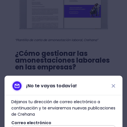
“Plantilla de carta de amonestación laboral, Crehana”
¿Cómo gestionar las
amonestaciones laborales
en las empresas?
Administrar cada amonestación laboral en
¡No te vayas todavía!
entornos empresariales es fundamental
para tener un seguimiento de la evolución
del clima de trabajo en el tiempo.
Déjanos tu dirección de correo electrónico a
continuación y te enviaremos nuevas publicaciones
A la vez, identificar la frecuencia y cantidad
de Crehana
de las amonestaciones laborales
Correo electrónico