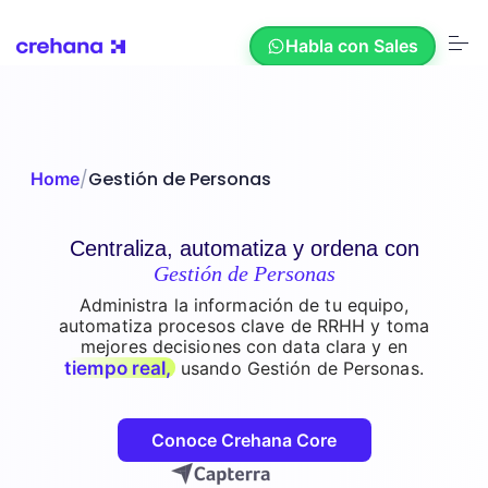
S
k
Habla con Sales
i
p
t
o
c
Soluciones
o
n
/
Gestión de Personas
Home
t
e
Recursos
n
t
Centraliza, automatiza y ordena con
Gestión de Personas
Nosotros
Administra la información de tu equipo,
automatiza procesos clave de RRHH y toma
mejores decisiones con data clara y en
tiempo real,
usando Gestión de Personas.
Nuestros Clientes
Conoce Crehana Core
Crehana AI