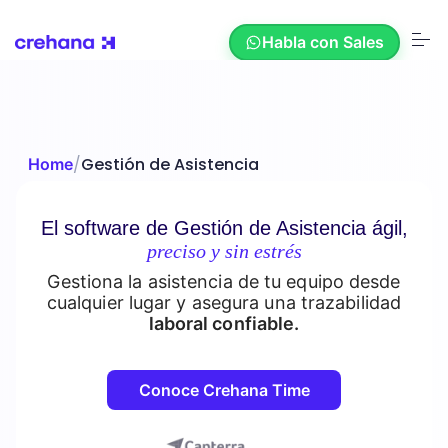
S
k
Habla con Sales
i
p
t
o
c
Soluciones
o
n
/
Gestión de Asistencia
Home
t
e
Recursos
n
t
El software de Gestión de Asistencia ágil,
preciso y sin estrés
Nosotros
Gestiona la asistencia de tu equipo desde
cualquier lugar y asegura una trazabilidad
laboral confiable.
Nuestros Clientes
Conoce Crehana Time
Crehana AI