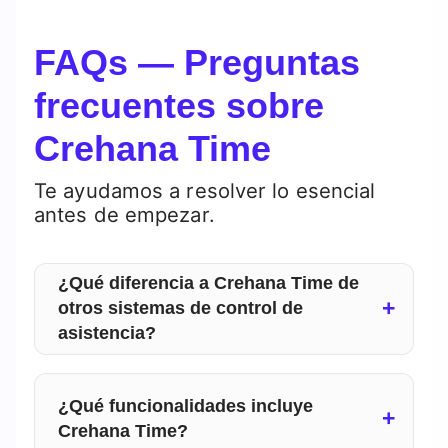
FAQs — Preguntas
frecuentes sobre
Crehana Time
Te ayudamos a resolver lo esencial
antes de empezar.
¿Qué diferencia a Crehana Time de
otros sistemas de control de
asistencia?
A diferencia de otros softwares,
Crehana Time combina el control de
¿Qué funcionalidades incluye
asistencia digital, biométrico y remoto
Crehana Time?