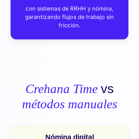
con sistemas de RRHH y nómina,
garantizando flujos de trabajo sin
fricción.
vs
Crehana Time
métodos manuales
Nómina digital