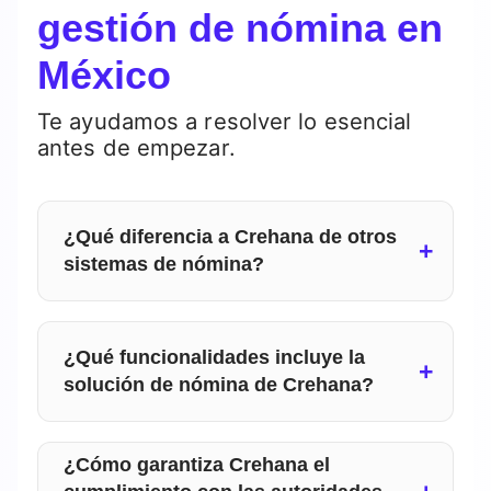
gestión de nómina en
México
Te ayudamos a resolver lo esencial
antes de empezar.
¿Qué diferencia a Crehana de otros
sistemas de nómina?
A diferencia de otras plataformas,
Crehana combina la gestión completa
¿Qué funcionalidades incluye la
de nómina con herramientas de
solución de nómina de Crehana?
talento, capacitación y clima laboral
,
Incluye
cálculo automático de sueldos,
todo en un solo lugar. Ofrecemos
¿Cómo garantiza Crehana el
deducciones, impuestos, aguinaldos,
automatización total de cálculos,