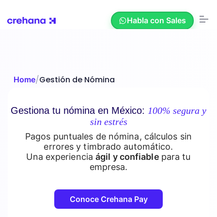
S
k
Habla con Sales
i
p
t
o
c
Soluciones
o
n
/
Gestión de Nómina
Home
t
e
Recursos
n
t
Gestiona tu nómina en México:
100% segura y
sin estrés
Nosotros
Pagos puntuales de nómina, cálculos sin
errores y timbrado automático.
Una experiencia
ágil y confiable
para tu
empresa.
Nuestros Clientes
Conoce Crehana Pay
Crehana AI