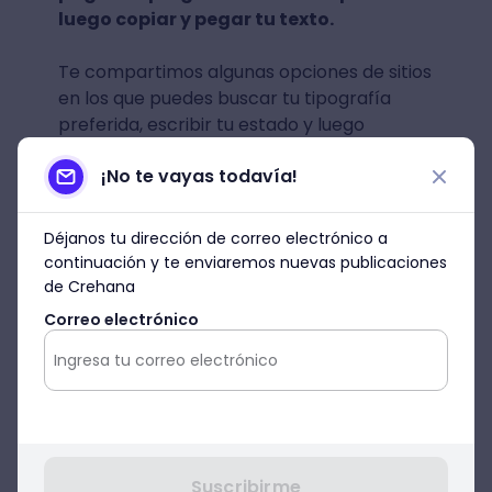
luego copiar y pegar tu texto.
Te compartimos algunas opciones de sitios
en los que puedes buscar tu tipografía
preferida, escribir tu estado y luego
pegarlo:
¡No te vayas todavía!
Cool Fancy Text Generator
Déjanos tu dirección de correo electrónico a
Fsymbols
continuación y te enviaremos nuevas publicaciones
de Crehana
LingoJam
Correo electrónico
Regula tu actividad en
Facebook
Suscribirme