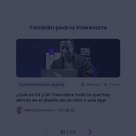
También podría interesarte
Transformación digital
Articulo
7 min.
Trans
¿Qué es UX y UI? Descubre todo lo que hay
Mejor
detrás en el diseño de un sitio o una app
public
Hans Baumann - 23 Feb 22
Mi
01
/ 09