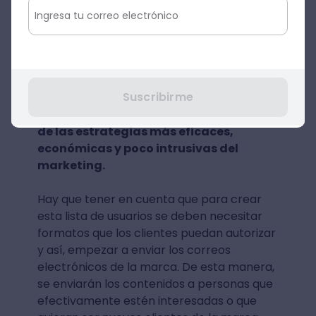
El Email Marketing es el tipo de marketing
digital más importante y utilizado en el
mercado empresarial. Este se encarga de
enviar correos electrónicos sobre
contenidos publicitarios o informativos a
Suscribirme
una lista de clientes potenciales y
fidelizados a la marca.
Se considera una
de las estrategias más eficaces,
económicas y poco intrusivas del
marketing.
Hay que tener en cuenta que para crear
esta lista de usuarios se deben necesitar
formatos que los clientes puedan autorizar
y así, empezar a enviar los correos
electrónicos de la marca. De esta manera,
se enviarán los contenidos a personas que
efectivamente estén interesadas o que