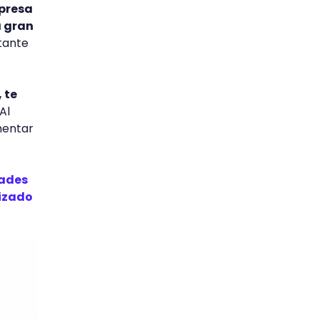
mpresa
a gran
rtante
, te
 Al
mentar
dades
lizado