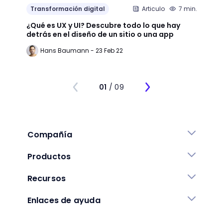
Transformación digital
Articulo
7 min.
Trans
¿Qué es UX y UI? Descubre todo lo que hay
Mejor
detrás en el diseño de un sitio o una app
public
Hans Baumann - 23 Feb 22
Mi
01
/ 09
Compañía
Productos
Recursos
Enlaces de ayuda