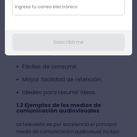
son todos aquellos que sirven para
transmitir información a través de video y
audio.
1.1 Características de los medios de
comunicación audiovisuales
Suscribirme
Capacidad de exponer ideas
concretas.
Fáciles de consumir.
Mayor facilidad de retención.
Ideales para resumir ideas.
1.2 Ejemplos de los medios de
comunicación audiovisuales
La televisión es por excelencia el principal
medio de comunicación audiovisual, incluso