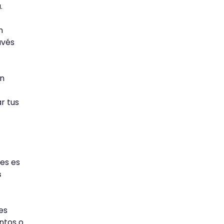
.
n
avés
un
r tus
ues
es
s
es
ntos o