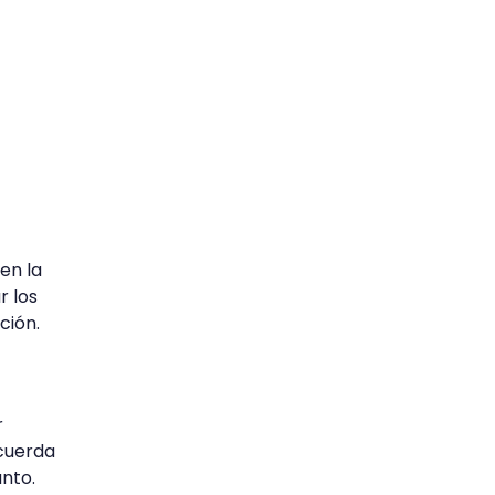
en la
r los
ción.
r
ecuerda
nto.