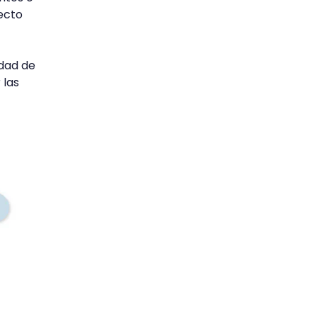
ecto
idad de
 las