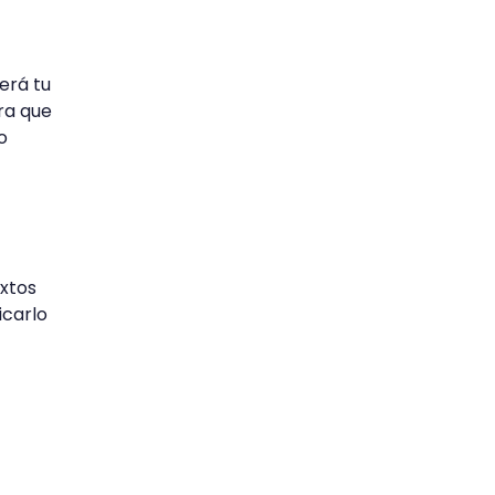
erá tu
ra que
o
xtos
icarlo