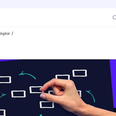
/
igital
ea el tuyo en línea y ¡libera tus ideas!