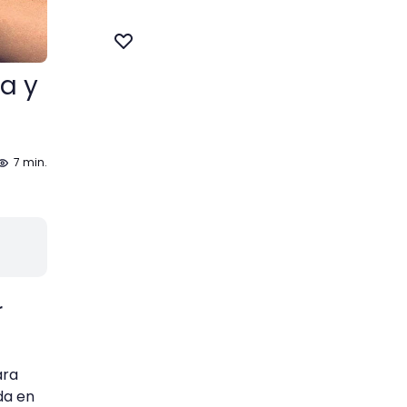
a y
7 min.
r
ara
da en