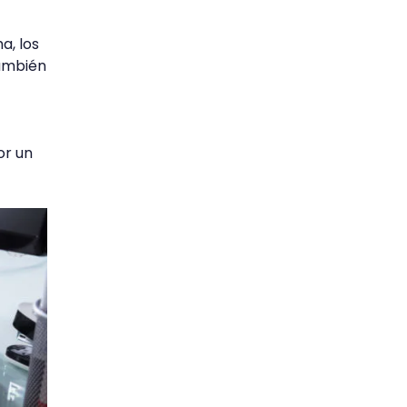
a, los
También
or un