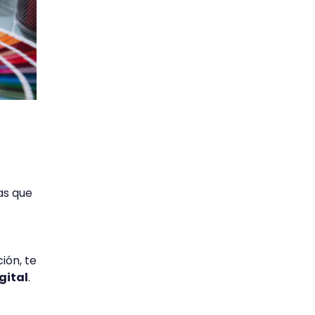
as que
ión, te
gital
.