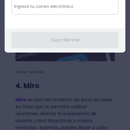
Suscribirme
Fuente: TechTalks
4. Miro
Miro
es una herramienta de lluvia de ideas
en línea que te permite realizar
reuniones, diseñar la experiencia de
usuario, crear diagramas y mapas
mentales. Además, puedes llevar a cabo