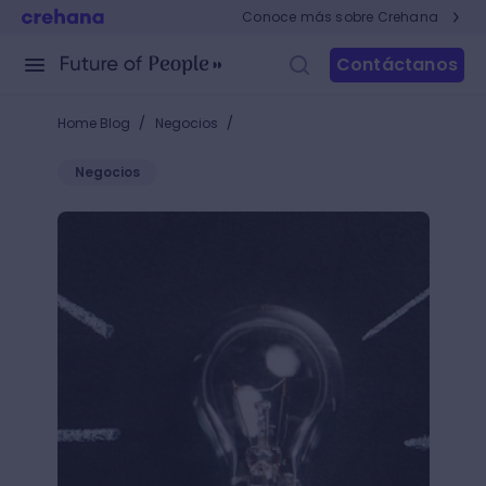
Conoce más sobre Crehana
Contáctanos
/
/
Home Blog
Negocios
Negocios
Las mejores aplicaciones para hacer lluvias de idea