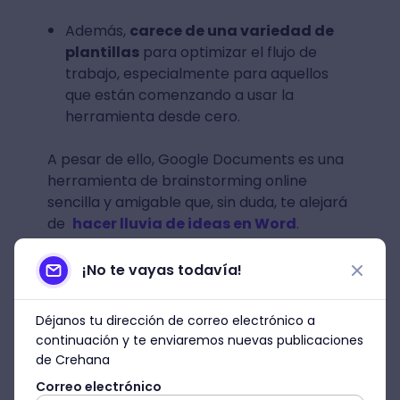
Además,
carece de una variedad de
plantillas
para optimizar el flujo de
trabajo, especialmente para aquellos
que están comenzando a usar la
herramienta desde cero.
A pesar de ello, Google Documents es una
herramienta de brainstorming online
sencilla y amigable que, sin duda, te alejará
de
hacer lluvia de ideas en Word
.
Así que, olvídate de darle clic en "Guardar"
¡No te vayas todavía!
en cada sesión de Word, pues con esta
aplicación para hacer lluvias de ideas
Déjanos tu dirección de correo electrónico a
podrás plasmar tus próximos proyectos
continuación y te enviaremos nuevas publicaciones
ganadores.
de Crehana
Correo electrónico