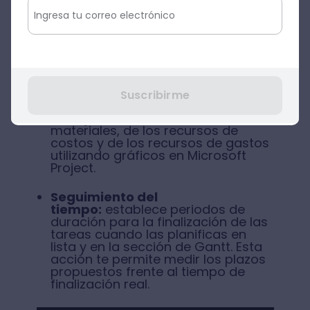
brinda a los usuarios la facilidad de
crear calendarios personalizados
para una o varias tareas y,
además, todos los miembros del
proyecto pueden usarlo y
visualizarlo.
Gestión de recursos:
ejecuta un
Suscribirme
seguimiento de los recursos de
trabajo, de los recursos de
materiales, de los recursos de
costos y de los recursos de gastos
utilizando gráficos en Microsoft
Project.
Seguimiento del
tiempo:
establece periodos de
duración para la finalización de las
tareas cuando las planificas en
lista y en la sección de Gantt. Esta
acción te permite medir los plazos
propuestos frente al tiempo de
finalización real.