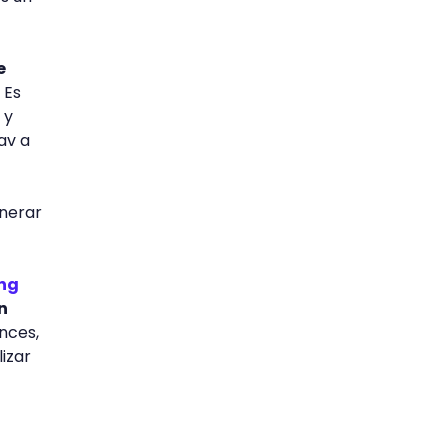
e
. Es
 y
av a
enerar
ing
n
onces,
izar