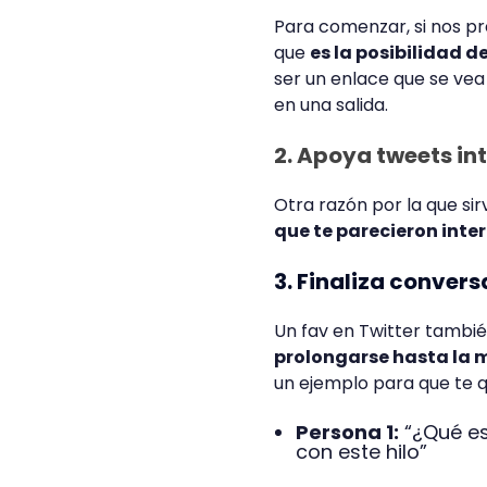
Para comenzar, si nos pr
que
es la posibilidad 
ser un enlace que se vea
en una salida.
2. Apoya tweets in
Otra razón por la que sir
que te parecieron inte
3. Finaliza conver
Un fav en Twitter tambi
prolongarse hasta la
un ejemplo para que te q
Persona 1:
“¿Qué es
con este hilo”