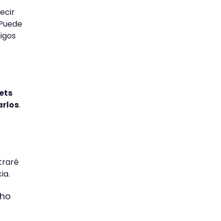
ecir
 Puede
igos
ets
arlos
.
traré
ia.
cho