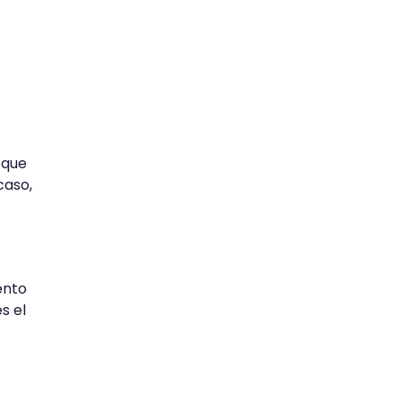
 que
caso,
ento
s el