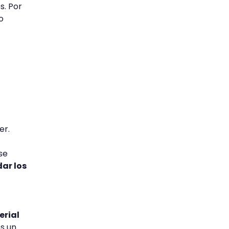
s. Por
o
er.
 se
dar los
erial
s un