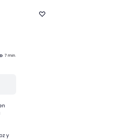
7 min.
 en
u
oz y