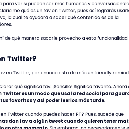
a para ver si pueden ser más humanos y conversacionale
larísimo qué es un fav en Twitter, pues así lograrás usarl
a, la cual te ayudará a saber qué contenido es de la
dores.
mí de qué manera sacarle provecho a esta funcionalidad,
en Twitter?
av en Twitter, pero nunca está de más un friendly remind
rar qué significa fav. ¡Sencillo! Significa favorito. Ahora
n Twitter es un modo que usa la red social para guar
tus favoritos y así poder leerlos más tarde
.
v en Twitter cuando puedes hacer RT? Pues, sucede que
nas dan fav a algún tweet cuando quieren tener mat
rlo en otro momento
. Sin embargo, no necesariamente e