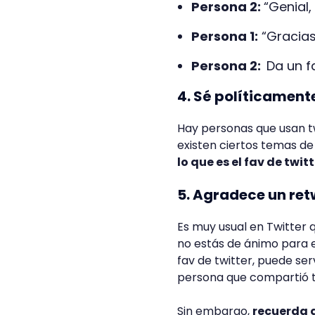
Persona 2:
“Genial,
Persona 1:
“Gracias 
Persona 2:
Da un f
4. Sé políticament
Hay personas que usan t
existen ciertos temas de p
lo que es el fav de twit
5. Agradece un ret
Es muy usual en Twitter
no estás de ánimo para e
fav de twitter, puede se
persona que compartió t
Sin embargo,
recuerda 