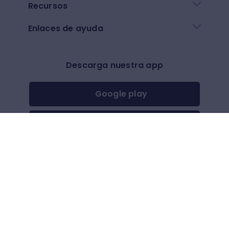
Recursos
Enlaces de ayuda
Descarga nuestra app
Google play
App Store
Otros
$
(
USD
)