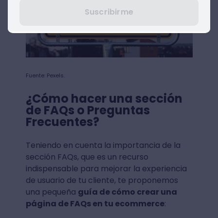
Suscribirme
Fuente: Pexels.
¿Cómo hacer una sección
de FAQs o Preguntas
Frecuentes?
Teniendo en cuenta la importancia de la
sección FAQs, que es un recurso
indispensable para mejorar la experiencia
de usuario de tu cliente, te proponemos
una pequeña
guía de cómo crear una
página de FAQs en tu ecommerce
: