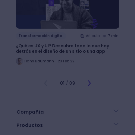
Transformación digital
Articulo
7 min.
Trans
¿Qué es UX y UI? Descubre todo lo que hay
Mejor
detrás en el diseño de un sitio o una app
public
Hans Baumann - 23 Feb 22
Mi
01
/ 09
Compañía
Productos