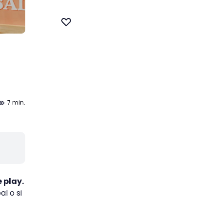
7 min.
e play.
l o si