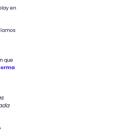
play en
dríamos
ón que
sforma
as
cada
e