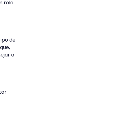
n role
tipo de
que,
ejar a
tar