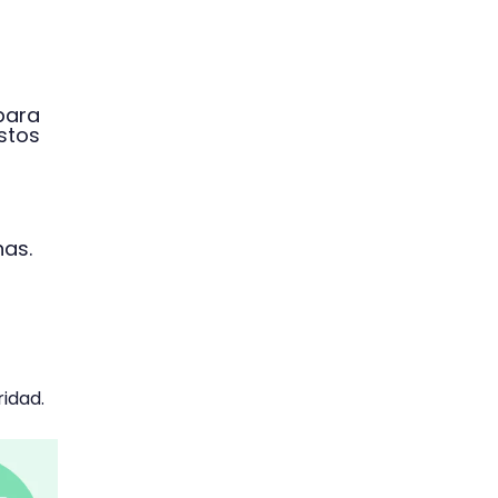
para
estos
nas.
idad.