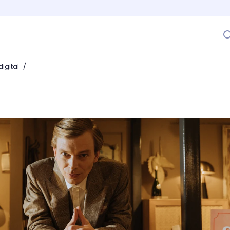
/
igital
cubre sus características y convence a tus potenciales clie