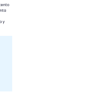
ntento
enta
a y