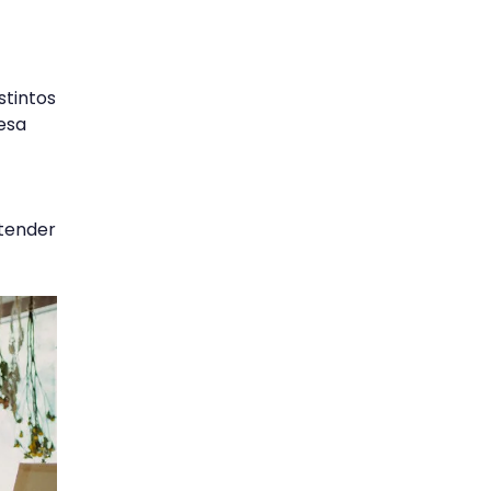
stintos
resa
ntender