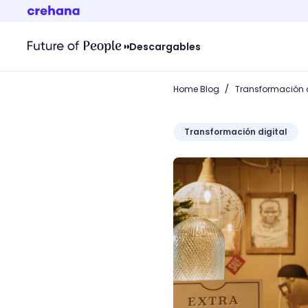
Descargables
/
Home Blog
Transformación d
Transformación digital
¿Qué es el role play? Des