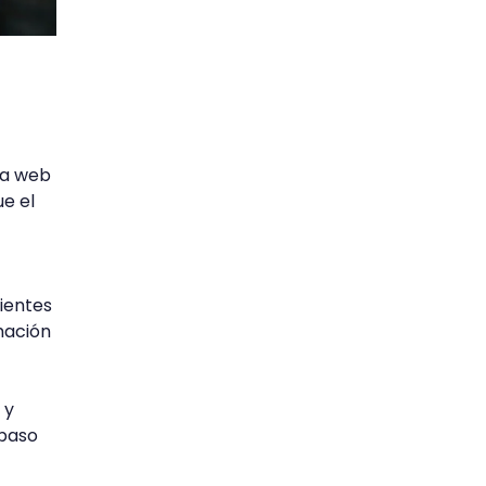
na web
ue el
lientes
mación
 y
 paso