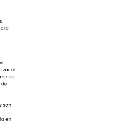
s
para
os
rvar el
como de
s de
s son
da en