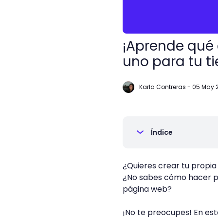
¡Aprende qué 
uno para tu ti
Karla Contreras
-
05 May 
Índice
¿Quieres crear tu propia
¿No sabes cómo hacer pa
página web?
¡No te preocupes! En est