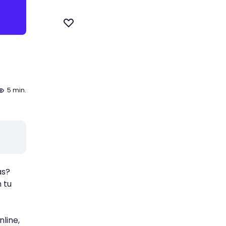
5 min.
as?
 tu
line,