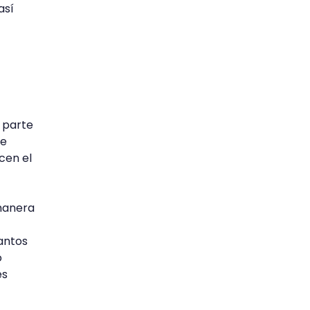
así
 parte
de
cen el
 manera
antos
o
es