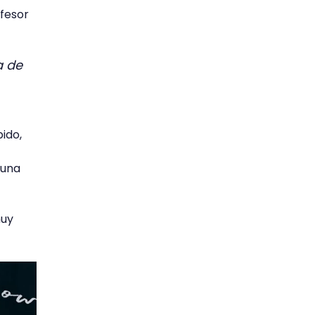
fesor
a de
ido,
guna
muy