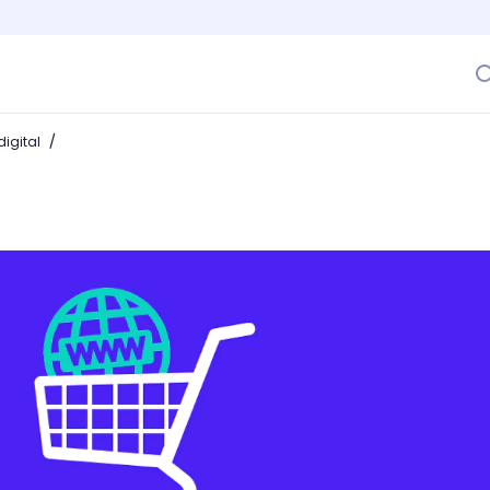
/
igital
o de compras y crea uno para tu tienda online!