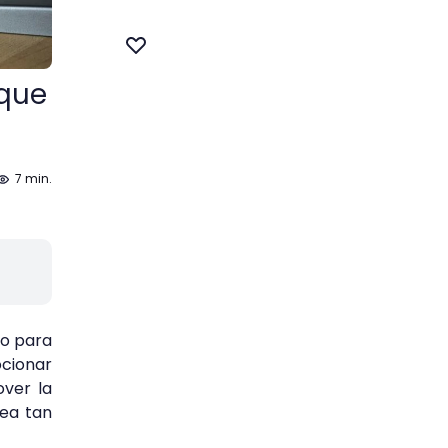
 que
7 min.
io para
ocionar
ver la
rea tan