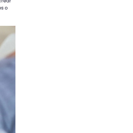
crear
os o