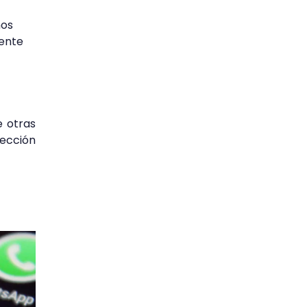
mos
iente
e otras
sección