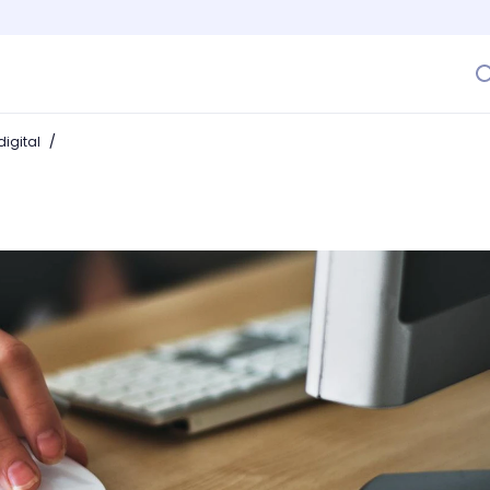
/
igital
agada? Descubre lo que necesitas