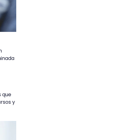
n
minada
s que
ursos y