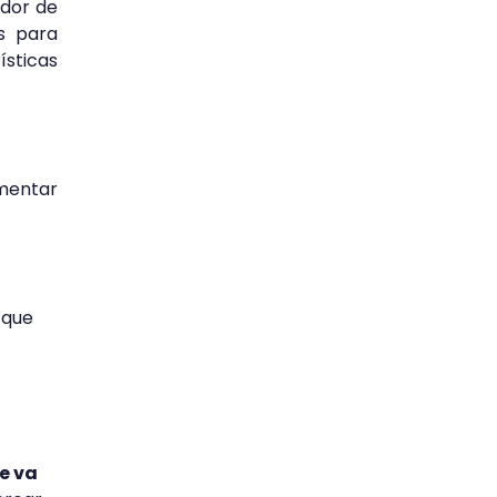
idor de
es para
ísticas
omentar
 que
e va