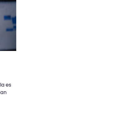
la es
dan