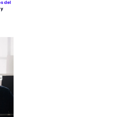
s del
 y