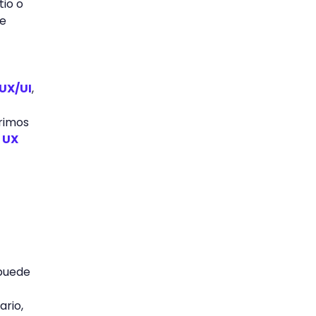
tio o
de
UX/UI
,
erimos
 UX
 puede
ario,