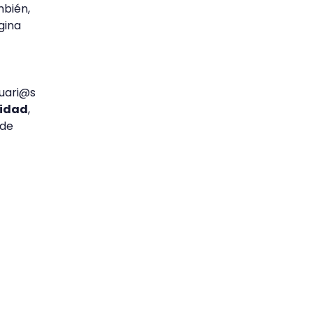
mbién,
gina
suari@s
lidad
,
 de