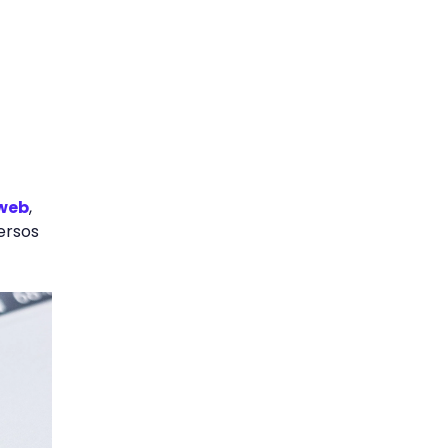
 web
,
versos