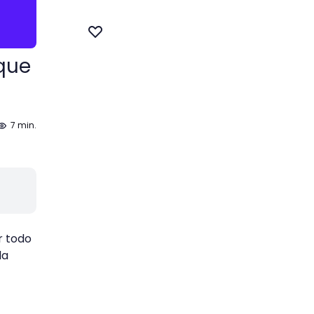
 que
7 min.
r todo
la