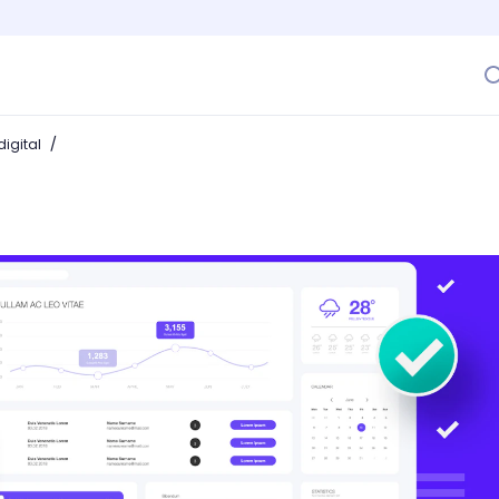
/
igital
mo aplicarlas para que tu web sea un éxito