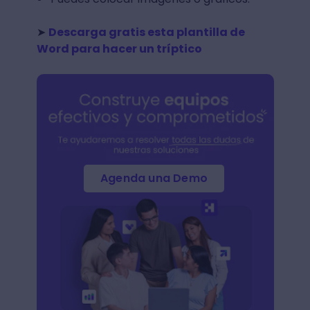
➤
Descarga gratis esta plantilla de
Word para hacer un tríptico
Agenda una Demo