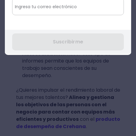
informe se busca destacar los aspectos
por mejorar. Si bien se habla sobre las
debilidades del personal, la idea central
es establecer un análisis de su
desempeño, con el fin de lograr un
progreso.
Suscribirme
Autoevaluación:
hacer este tipo de
informes permite que los equipos de
trabajo sean conscientes de su
desempeño.
¿Quieres impulsar el rendimiento laboral de
tus mejores talentos?
Alinea y gestiona
los objetivos de las personas con el
negocio para contar con equipos más
eficientes y productivos
con el
producto
de desempeño de Crehana
.