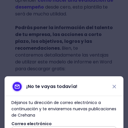
aprender
cómo hacer una evaluación de
desempeño
desde cero, esta plantilla te
será de mucha utilidad.
Podrás poner la información del talento
de tu empresa, las acciones a corto
plazo, los objetivos, logros y las
recomendaciones.
Bien, te
contaremos detalladamente las ventajas
de utilizar este modelo de informe en Word
para descargar gratis:
Evaluación de las áreas:
podrás
¡No te vayas todavía!
mapear si es que existen señales de un
mal clima laboral. Para ello, necesitas
tener en claro el organigrama y los
Déjanos tu dirección de correo electrónico a
continuación y te enviaremos nuevas publicaciones
equipos de trabajo de tu empresa.
de Crehana
Enfoque de los logros:
con este
Correo electrónico