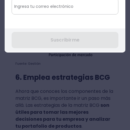
Suscribirme
Fuente: Gestión
6. Emplea estrategias BCG
Ahora que conoces los componentes de la
matriz BCG, es importante ir un paso más
allá. Las estrategias de la matriz BCG
son
útiles para tomar las mejores
decisiones para tu empresa y analizar
tu portafolio de productos
.