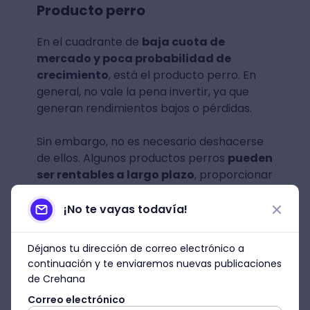
Producto perro
En el cuadrante de
baja cuota de
mercado y poca probabilidad de
crecimiento
, está el producto perro. En
general, no vale la pena invertir, ya que
generan rendimientos bajos o pérdidas.
Sin embargo, no es necesario deshacerse
de ellos. Algunos productos perros
pueden
ser rentables a largo plazo
, proporcionar
sinergias con otras marcas o unidades de
negocios o
ser usados como defensa o
¡No te vayas todavía!
contraataque ante movimientos de la
competencia.
Déjanos tu dirección de correo electrónico a
continuación y te enviaremos nuevas publicaciones
de Crehana
Correo electrónico