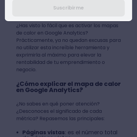
¡Y listo! Ya puedes empezar a crear
tus informes sobre el mapa de
Suscribirme
calor.
¿Has visto lo fácil que es activar los mapas
de calor en Google Analytics?
Prácticamente, ya no quedan excusas para
no utilizar esta increíble herramienta y
exprimirla al máximo para elevar la
rentabilidad de tu emprendimiento o
negocio.
¿Cómo explicar el mapa de calor
en Google Analytics?
¿No sabes en qué poner atención?
¿Desconoces el significado de cada
métrica? Repasemos las principales:
Páginas vistas
: es el número total