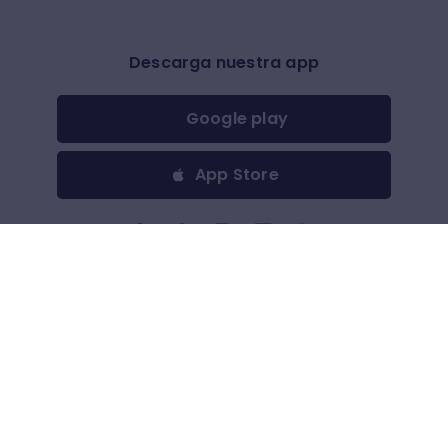
Descarga nuestra app
Google play
App Store
Otros
$
(
USD
)
Todos los derechos reservados