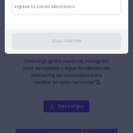
Instagram pulsando cualquiera de los
botones de color durante al menos tres
segundos.
Suscribirme
Instagram Post templates
Descarga gratis nuestras Instagram
post templates y sigue los ideales del
Marketing de contenidos para
resaltar en esta red social 🥰.
Descargar