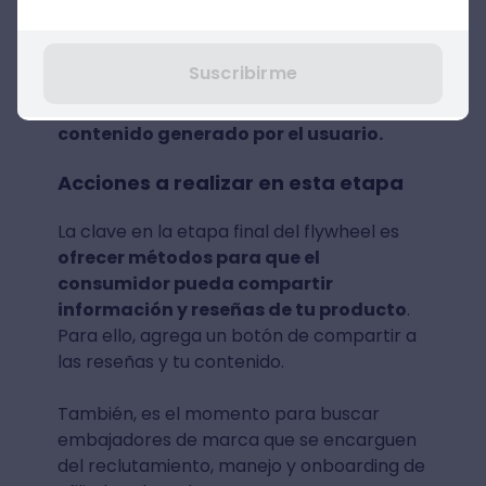
clientes que ya adoran tu marca se vuelvan
evangelizadores de ella y atraigan nuevos
consumidores. Entonces, en la fase de
Suscribirme
deleite del flywheel,
juegan un rol
fundamental los testimonios, reseñas y
contenido generado por el usuario.
Acciones a realizar en esta etapa
La clave en la etapa final del flywheel es
ofrecer métodos para que el
consumidor pueda compartir
información y reseñas de tu producto
.
Para ello, agrega un botón de compartir a
las reseñas y tu contenido.
También, es el momento para buscar
embajadores de marca que se encarguen
del reclutamiento, manejo y onboarding de