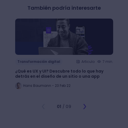
También podría interesarte
Transformación digital
Articulo
7 min.
Trans
¿Qué es UX y UI? Descubre todo lo que hay
Mejor
detrás en el diseño de un sitio o una app
public
Hans Baumann - 23 Feb 22
Mi
01
/ 09