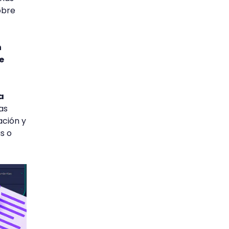
obre
n
e
a
as
ación y
s o