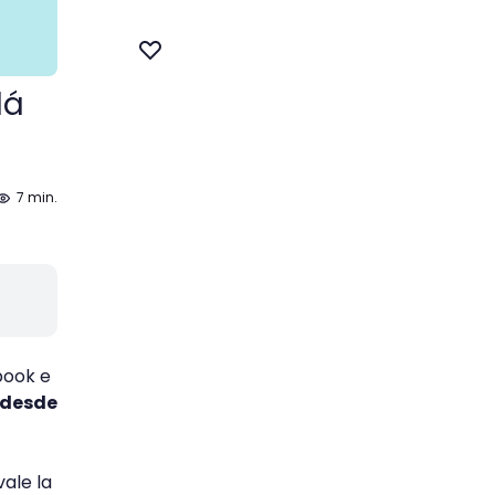
lá
7 min.
book e
 desde
ale la