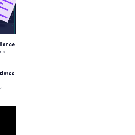
dience
 es
timos
s