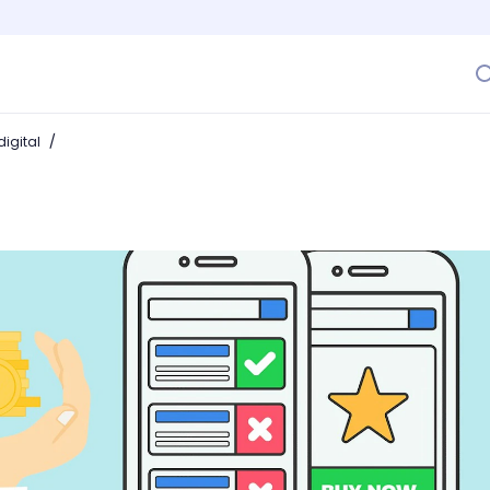
/
igital
k: anuncios más allá de las redes