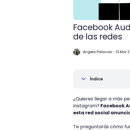
Facebook Aud
de las redes
Angela Palacios
-
13 Mar 2
Índice
¿Quieres llegar a más p
Instagram?
Facebook Au
esta red social anunci
Te preguntarás cómo func