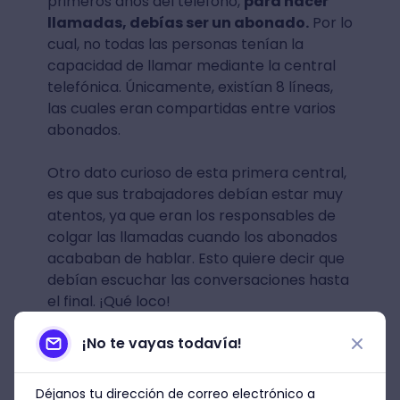
primeros años del teléfono,
para hacer
llamadas, debías ser un abonado.
Por lo
cual, no todas las personas tenían la
capacidad de llamar mediante la central
telefónica. Únicamente, existían 8 líneas,
las cuales eran compartidas entre varios
abonados.
Otro dato curioso de esta primera central,
es que sus trabajadores debían estar muy
atentos, ya que eran los responsables de
colgar las llamadas cuando los abonados
acababan de hablar. Esto quiere decir que
debían escuchar las conversaciones hasta
el final. ¡Qué loco!
¡No te vayas todavía!
Aproximadamente,
10 años después,
fueron creadas las primeras centrales
telefónicas automáticas
, las cuales
Déjanos tu dirección de correo electrónico a