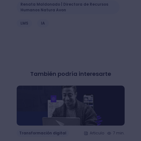
Renata Maldonado | Directora de Recursos
Humanos Natura Avon
LMS
IA
También podría interesarte
Transformación digital
Articulo
7 min.
Trans