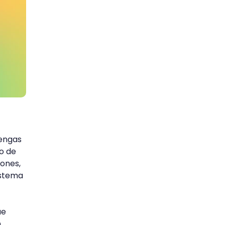
tengas
o de
iones,
istema
ue
n