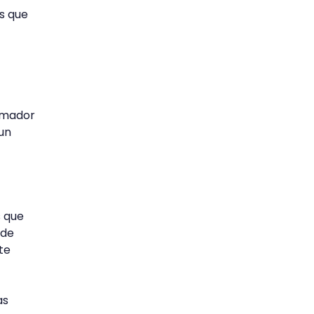
s que
ramador
 un
s que
 de
te
as