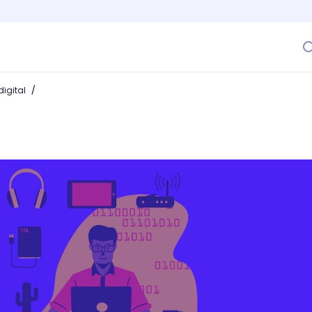
/
igital
0 tips que todo aspirante programador debe seguir al pie d