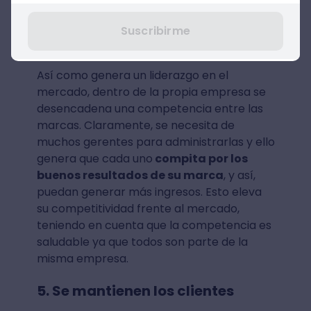
4. Promueve la competencia
Suscribirme
saludable
Así como genera un liderazgo en el
mercado, dentro de la propia empresa se
desencadena una competencia entre las
marcas. Claramente, se necesita de
muchos gerentes para administrarlas y ello
genera que cada uno
compita por los
buenos resultados de su marca
, y así,
puedan generar más ingresos. Esto eleva
su competitividad frente al mercado,
teniendo en cuenta que la competencia es
saludable ya que todos son parte de la
misma empresa.
5. Se mantienen los clientes