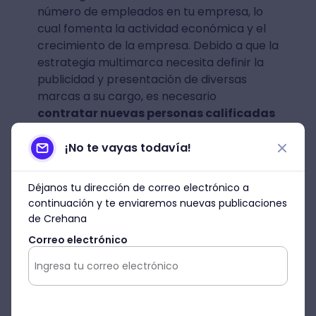
número de empleados en tu empresa, lo
cual fomenta la actividad económica y el
crecimiento de la empresa. Debido a que la
estrategia multimarca necesita definir la
publicidad y presentación de diversas
marcas a su cargo, es necesario
contratar nuevas personas calificadas
para los puestos.
¡No te vayas todavía!
3. Liderazgo en el mercado
Déjanos tu dirección de correo electrónico a
Una de las razones por las que las
continuación y te enviaremos nuevas publicaciones
empresas implementan la estrategia
de Crehana
multimarca, son las ganas de querer
Correo electrónico
hacerse presente en el mercado.
Definitivamente, este tipo de estrategia te
ayuda a
ganar autoridad frente a la
competencia
y en la mente de tus propios
consumidores.