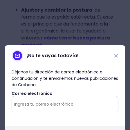
Ajustar y cambiar la postura
, de
forma que la espalda esté recta. Sí, este
es el principio que da fundamento a la
silla ergonómica, la cual te ayudará a
entender
cómo tener buena postura
corporal
.
¡No te vayas todavía!
Disponer de espacios y accesos
para
moverse libremente en el área de
Déjanos tu dirección de correo electrónico a
trabajo, sin tener que esquivar objetos.
continuación y te enviaremos nuevas publicaciones
de Crehana
Mantener un ambiente confortable
,
con iluminación, temperatura y ruido
Correo electrónico
controlado.
Resaltar y señalizar correctamente
los indicadores del espacio
. Claro que
este principio de ergonomía