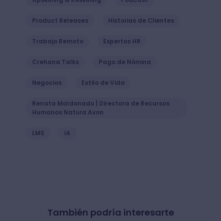
Product Releases
Historias de Clientes
Trabajo Remoto
Expertos HR
Crehana Talks
Pago de Nómina
Negocios
Estilo de Vida
Renata Maldonado | Directora de Recursos
Humanos Natura Avon
LMS
IA
También podría interesarte