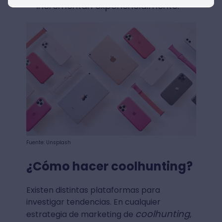
incrementan exponencialmente.
Fuente: Unsplash
¿Cómo hacer coolhunting?
Existen distintas plataformas para
investigar tendencias. En cualquier
coolhunting
estrategia de marketing de
,