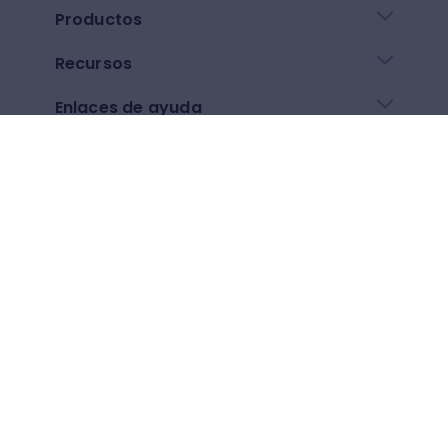
Productos
Recursos
Enlaces de ayuda
Descarga nuestra app
Google play
App Store
Otros
$
(
USD
)