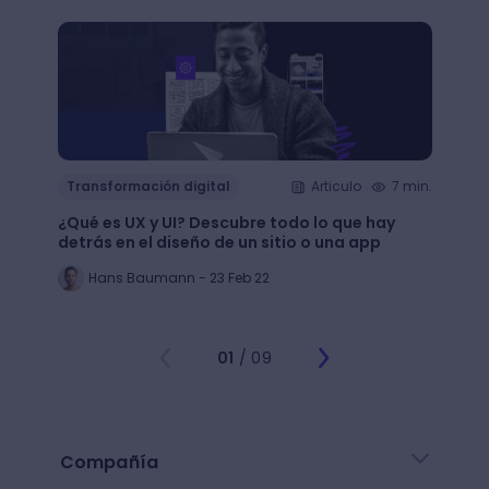
Transformación digital
Articulo
7 min.
Trans
¿Qué es UX y UI? Descubre todo lo que hay
Mejor
detrás en el diseño de un sitio o una app
public
Hans Baumann - 23 Feb 22
Mi
01
/ 09
Compañía