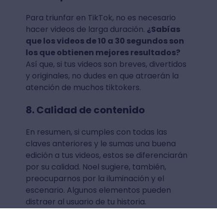
Para triunfar en TikTok, no es necesario
hacer videos de larga duración.
¿Sabías
que los videos de 10 a 30 segundos son
los que obtienen mejores resultados?
Así que, si tus videos son breves, divertidos
y originales, no dudes en que atraerán la
atención de muchos tiktokers.
8. Calidad de contenido
En resumen, si cumples con todas las
claves anteriores y le sumas una buena
edición a tus videos, estos se diferenciarán
por su calidad. Noel sugiere, también,
preocuparnos por la iluminación y el
escenario. Algunos elementos pueden
distraer al usuario de tu historia.