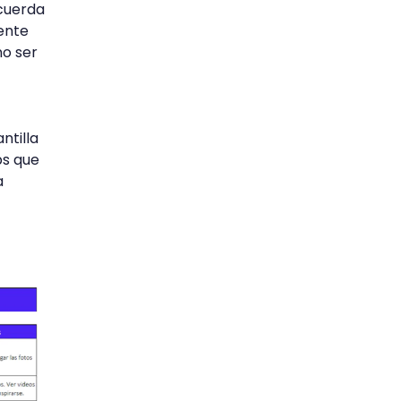
ecuerda
ente
no ser
ntilla
ps que
a