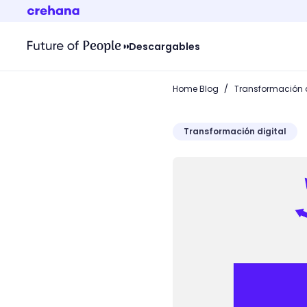
Descargables
/
Home Blog
Transformación d
Transformación digital
Afina tu calendario de co