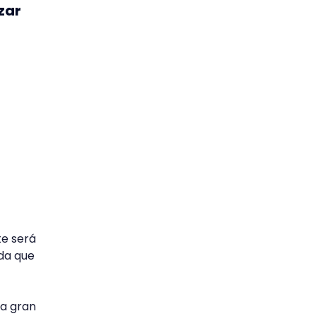
zar
te será
rda que
la gran