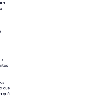
sta
ra
e
te
entes
las
ra qué
za qué