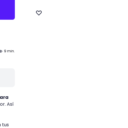
9 min.
para
or. Así
 tus