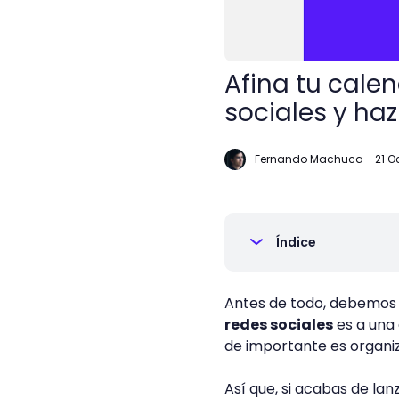
Afina tu cale
sociales y ha
Fernando Machuca
-
21 O
Índice
Antes de todo, debemos t
redes sociales
es a una 
de importante es organiza
Así que, si acabas de lan