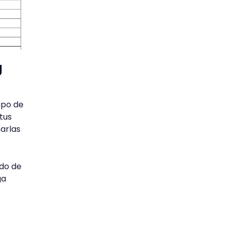
g
ipo de
tus
marlas
do de
ga