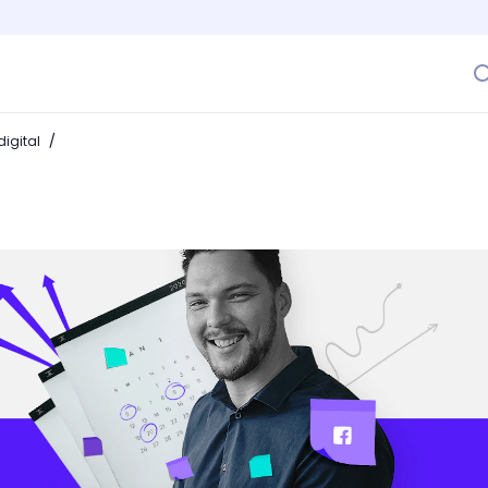
/
igital
ntenido para redes sociales y hazlo memorable