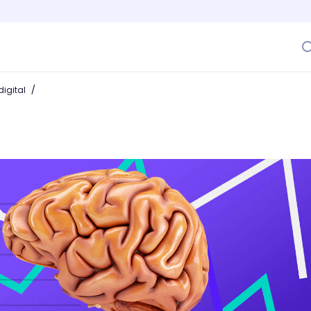
/
igital
telligence y súmate a la revolución de los datos