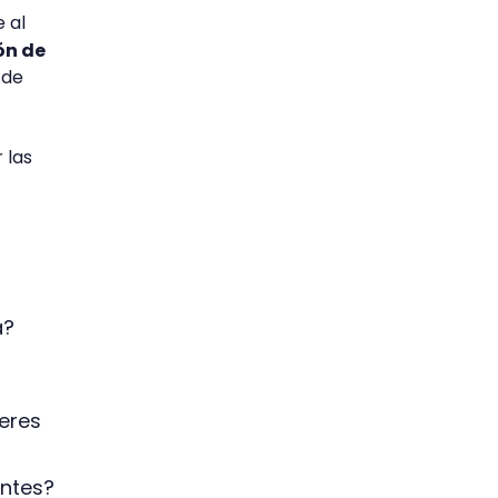
 al
ón de
 de
 las
a?
eres
entes?