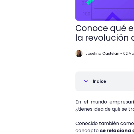
Conoce qué es
la revolución 
Josefina Castelan
-
02 Ma
Índice
En el mundo empresaria
¿tienes idea de qué se t
Conocido también como in
concepto
se relaciona 