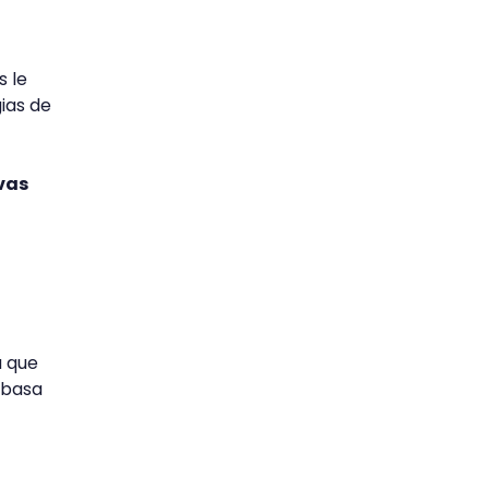
s le
ias de
vas
a que
 basa